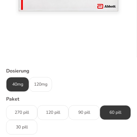
Dosierung
40mg
120mg
Paket
270 pill
120 pill
90 pill
60 pill
30 pill