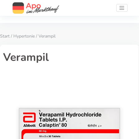
Start
/
Hypertonie
/ Verampil
Verampil