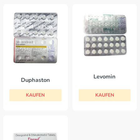
Levomin
Duphaston
KAUFEN
KAUFEN