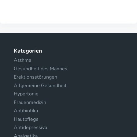
Kategorien
Asthma
Gesundheit des Mannes
Erektionsstörungen
Allgemeine Gesundheit
Hypertonie
Frauenmedizin
Antibiotika
Hautpflege
Antidepressiva
Analgetika