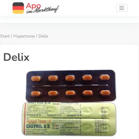
Start
/
Hypertonie
/ Delix
Delix