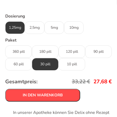
Dosierung
1,25mg
2,5mg
5mg
10mg
Paket
360 pill
180 pill
120 pill
90 pill
60 pill
30 pill
10 pill
Gesamtpreis:
33,22
€
27,68
€
IN DEN WARENKORB
In unserer Apotheke können Sie Delix ohne Rezept