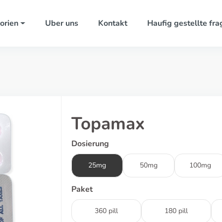
orien
Uber uns
Kontakt
Haufig gestellte fra
Topamax
Dosierung
25mg
50mg
100mg
Paket
360 pill
180 pill