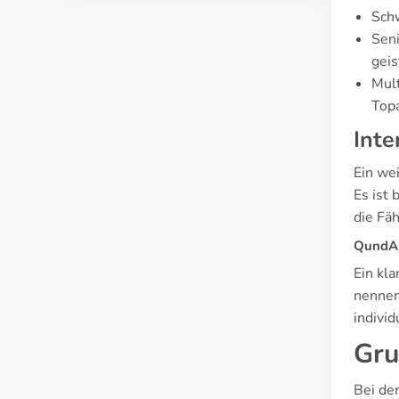
Sch
Seni
geis
Mul
Top
Inte
Ein wei
Es ist
die Fäh
QundA 
Ein kl
nennen
individ
Gru
Bei de