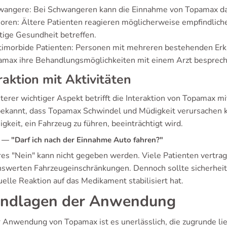
wangere: Bei Schwangeren kann die Einnahme von Topamax das
oren: Ältere Patienten reagieren möglicherweise empfindliche
tige Gesundheit betreffen.
timorbide Patienten: Personen mit mehreren bestehenden Erk
amax ihre Behandlungsmöglichkeiten mit einem Arzt besprech
raktion mit Aktivitäten
terer wichtiger Aspekt betrifft die Interaktion von Topamax mi
 bekannt, dass Topamax Schwindel und Müdigkeit verursachen kan
igkeit, ein Fahrzeug zu führen, beeinträchtigt wird.
— "Darf ich nach der Einnahme Auto fahren?"
ares "Nein" kann nicht gegeben werden. Viele Patienten vertr
swerten Fahrzeugeinschränkungen. Dennoch sollte sicherheits
uelle Reaktion auf das Medikament stabilisiert hat.
ndlagen der Anwendung
r Anwendung von Topamax ist es unerlässlich, die zugrunde li