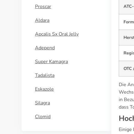
Proscar
ATC-
Aldara
Form
Apcalis Sx Oral Jelly
Herst
Adepend
Regi
Super Kamagra
OTC /
Tadalista
Die An
Eskazole
Wechse
in Bez
Silagra
dass T
Clomid
Hoc
Einige