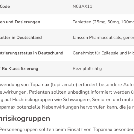
Code
N03AX11
en und Dosierungen
Tabletten (25mg, 50mg, 100mg
eller in Deutschland
Janssen Pharmaceuticals, gener
strierungsstatus in Deutschland
Genehmigt für Epilepsie und M
 Rx Klassifizierung
Rezeptpflichtig
wendung von Topamax (topiramate) erfordert besondere Aufme
lwirkungen. Patienten sollten unbedingt informiert werden ü
ug auf Hochrisikogruppen wie Schwangere, Senioren und multim
opamax potenzielle Nebenwirkungen hervorrufen kann, die je n
hrisikogruppen
 Personengruppen sollten beim Einsatz von Topamax besonders 