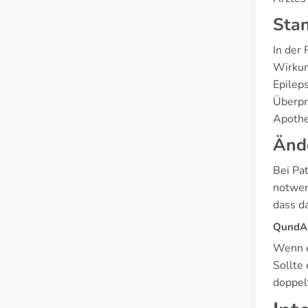
Stan
In der 
Wirkun
Epileps
Überpr
Apothe
Änd
Bei Pa
notwen
dass da
QundA 
Wenn e
Sollte
doppel