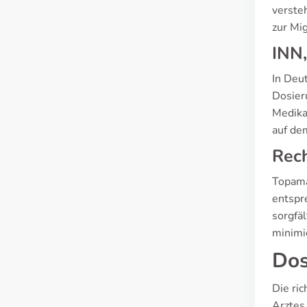
verste
zur Mi
INN,
In Deu
Dosier
Medika
auf dem
Rech
Topama
entspr
sorgfä
minimi
Dos
Die ri
Arztes