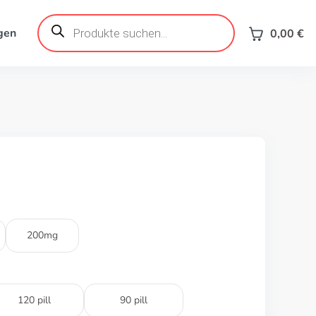
Products
search
gen
0,00
€
200mg
120 pill
90 pill