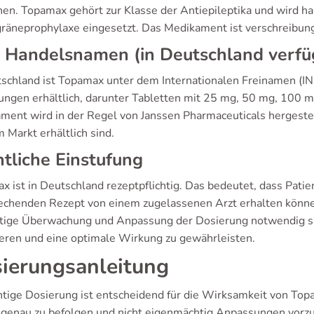
hen. Topamax gehört zur Klasse der Antiepileptika und wird h
gräneprophylaxe eingesetzt. Das Medikament ist verschreibungs
 Handelsnamen (in Deutschland verfü
tschland ist Topamax unter dem Internationalen Freinamen (INN
ungen erhältlich, darunter Tabletten mit 25 mg, 50 mg, 100 
ment wird in der Regel von Janssen Pharmaceuticals hergestel
 Markt erhältlich sind.
tliche Einstufung
x ist in Deutschland rezeptpflichtig. Das bedeutet, dass Pat
echenden Rezept von einem zugelassenen Arzt erhalten können
ltige Überwachung und Anpassung der Dosierung notwendig 
eren und eine optimale Wirkung zu gewährleisten.
ierungsanleitung
chtige Dosierung ist entscheidend für die Wirksamkeit von To
 genau zu befolgen und nicht eigenmächtig Anpassungen vor