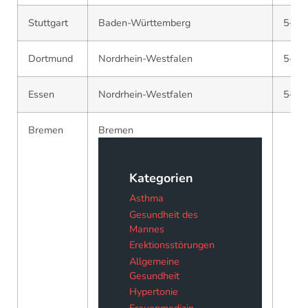
Stuttgart
Baden-Württemberg
5–7 
Dortmund
Nordrhein-Westfalen
5–7 
Essen
Nordrhein-Westfalen
5–9 
Bremen
Bremen
Kategorien
Asthma
Gesundheit des
Mannes
Erektionsstörungen
Allgemeine
Gesundheit
Hypertonie
Frauenmedizin