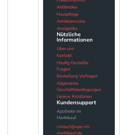
Antibiotika
Hautpflege
Antidepressiva
Analgetika
Nützliche
Informationen
Uber uns
Kontakt
Häufig Gestellte
Fragen
Bestellung Verfolgen
Allgemeine
Geschäftsbedingungen
Unsere Richtlinien
Kundensupport
Apotheke im
Marktkauf
contact@apo-im-
marktkauf.de