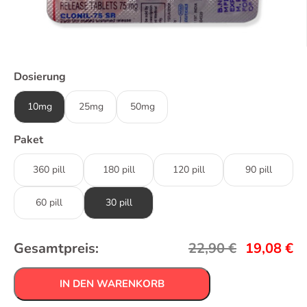
Dosierung
10mg
25mg
50mg
Paket
360 pill
180 pill
120 pill
90 pill
60 pill
30 pill
Gesamtpreis:
22,90
€
19,08
€
IN DEN WARENKORB