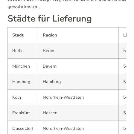
gewährleisten.
Städte für Lieferung
Stadt
Region
Liefe
Berlin
Berlin
5–7 
München
Bayern
5–7 
Hamburg
Hamburg
5–7 
Köln
Nordrhein-Westfalen
5–7 
Frankfurt
Hessen
5–7 
Düsseldorf
Nordrhein-Westfalen
5–7 