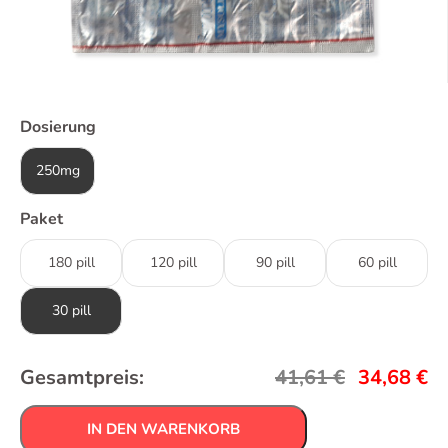
Dosierung
250mg
Paket
180 pill
120 pill
90 pill
60 pill
30 pill
Gesamtpreis:
41,61
€
34,68
€
IN DEN WARENKORB