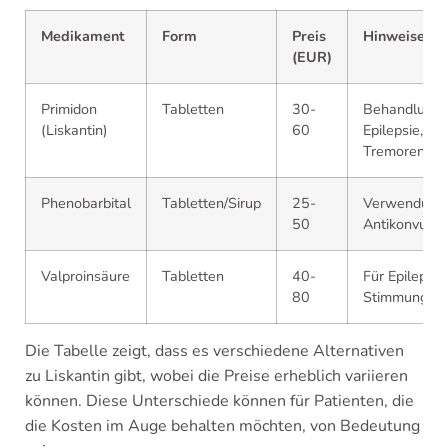
Medikament
Form
Preis
Hinweise
(EUR)
Primidon
Tabletten
30-
Behandlung 
(Liskantin)
60
Epilepsie, au
Tremoren
Phenobarbital
Tabletten/Sirup
25-
Verwendung 
50
Antikonvulsi
Valproinsäure
Tabletten
40-
Für Epilepsie
80
Stimmungsst
Die Tabelle zeigt, dass es verschiedene Alternativen
zu Liskantin gibt, wobei die Preise erheblich variieren
können. Diese Unterschiede können für Patienten, die
die Kosten im Auge behalten möchten, von Bedeutung