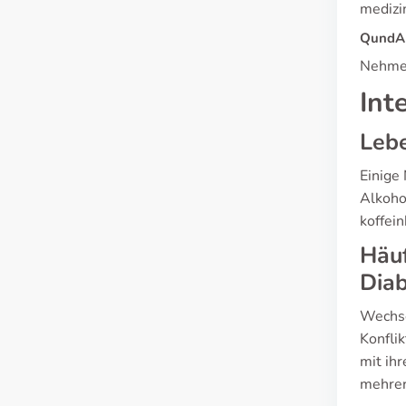
medizi
QundA 
Nehmen 
Int
Lebe
Einige
Alkoho
koffei
Häuf
Dia
Wechse
Konfli
mit ih
mehrer