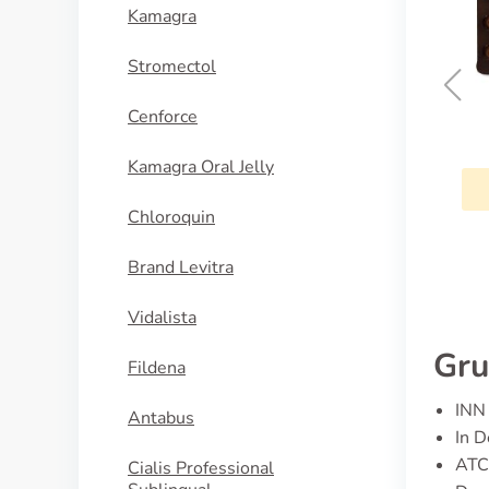
Kamagra
Stromectol
Cenforce
Tetracycline
Kamagra Oral Jelly
KAUFEN
Chloroquin
Brand Levitra
Vidalista
Gru
Fildena
INN 
Antabus
In D
ATC
Cialis Professional