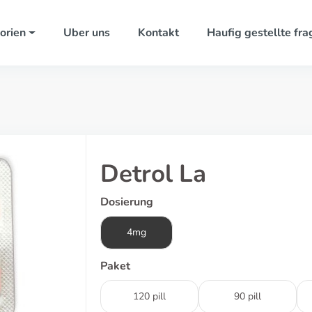
orien
Uber uns
Kontakt
Haufig gestellte fra
Detrol La
Dosierung
4mg
Paket
120 pill
90 pill