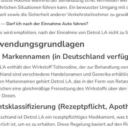
sollte Alkohol während der Behandlung strikt vermieden wer
ährlichen Situationen führen kann. Ein bewusster Umgang mit d
heit sowie die Sicherheit anderer Verkehrsteilnehmer zu gewäh
— Darf ich nach der Einnahme Auto fahren?
es wird empfohlen, nach der Einnahme von Detrol LA nicht zu f
wendungsgrundlagen
 Markennamen (in Deutschland verfüg
 LA enthält den Wirkstoff Tolterodine, der zur Behandlung von 
hland sind verschiedene Handelsnamen und Generika erhältlich
en Markennamen gehört Detrol LA, das in der Form von Retar
ichen eine gleichmäßige Freisetzung des Wirkstoffs über den 
e Dosen.
tsklassifizierung (Rezeptpflicht, Apo
tschland ist Detrol LA ein rezeptpflichtiges Medikament, was b
rlich ist, um es zu erhalten. Diese Regelung basiert auf den R