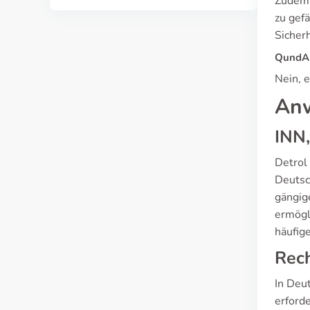
Zudem 
zu gef
Sicher
QundA 
Nein, 
An
INN,
Detrol
Deutsc
gängig
ermögl
häufig
Rech
In Deu
erforde