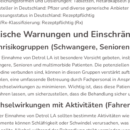
eichungsformen und Dosierungen: Tabletten, Retardkapseln (
teller in Deutschland: Pfizer und diverse generische Anbieter
ssungsstatus in Deutschland: Rezeptpflichtig
Rx-Klassifizierung: Rezeptpflichtig (Rx)
tische Warnungen und Einschrä
risikogruppen (Schwangere, Senioren,
r Einnahme von Detrol LA ist besondere Vorsicht geboten, ins
gere, Senioren und multimorbide Patienten. Die potenziellen
odine verbunden sind, können in diesen Gruppen verstärkt auf
len, eine umfassende Betreuung durch Fachpersonal in Ans
chselwirkungen zu minimieren. Wichtig ist, dass diese Patie
ühren lassen, um sicherzustellen, dass die Behandlung sicher 
selwirkungen mit Aktivitäten (Fahren
er Einnahme von Detrol LA sollten bestimmte Aktivitäten wi
mente können Schläfrigkeit oder Schwindel verursachen, was d