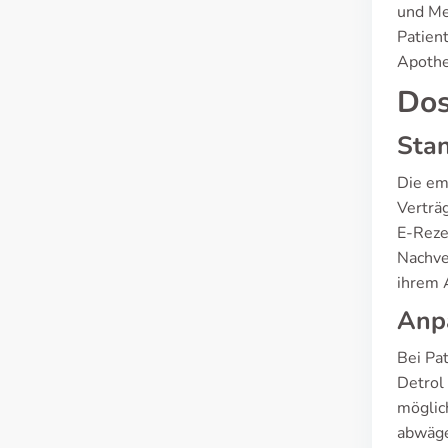
und Me
Patien
Apothe
Dos
Stan
Die em
Verträg
E-Reze
Nachve
ihrem A
Anpa
Bei Pa
Detrol
möglic
abwäge