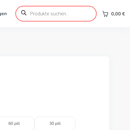
Products
search
gen
0,00
€
60 pill
30 pill