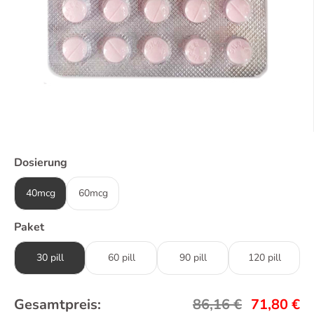
Dosierung
40mcg
60mcg
Paket
30 pill
60 pill
90 pill
120 pill
Gesamtpreis:
86,16
€
71,80
€