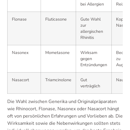
bei Allergien
Reizun
Flonase
Fluticasone
Gute Wahl
Kopfsc
zur
Nasenir
allergischen
Rhinitis
Nasonex
Mometasone
Wirksam
Beobac
gegen
zu
Entzündungen
Augenp
Nasacort
Triamcinolone
Gut
Nausea
verträglich
Die Wahl zwischen Generika und Originalpräparaten
wie Rhinocort, Flonase, Nasonex oder Nasacort hängt
oft von persönlichen Erfahrungen und Vorlieben ab. Die
Wirksamkeit sowie die Nebenwirkungen sollten stets