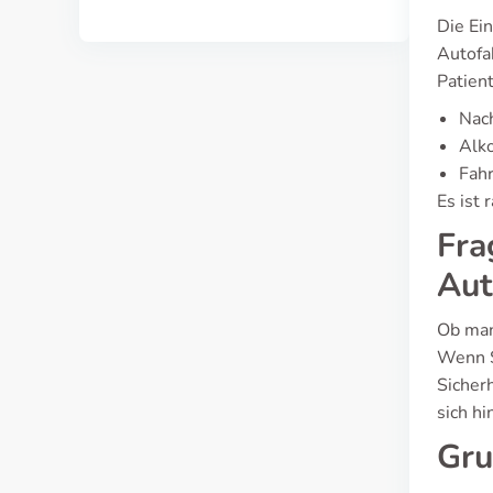
Die Ei
Autofa
Patient
Nac
Alko
Fahr
Es ist 
Fra
Aut
Ob man
Wenn S
Sicher
sich hi
Gr