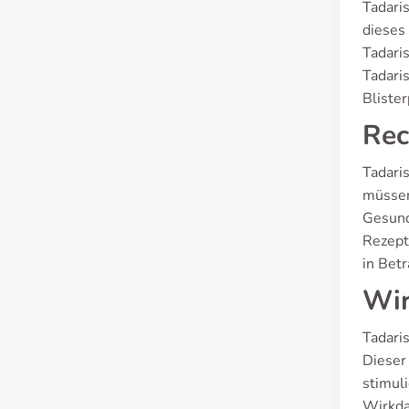
Tadaris
dieses
Tadari
Tadari
Bliste
Rec
Tadaris
müssen
Gesund
Rezept
in Bet
Wir
Tadari
Dieser
stimul
Wirkda