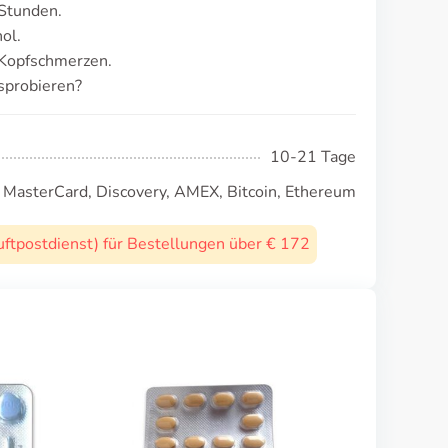
 Stunden.
ol.
 Kopfschmerzen.
sprobieren?
10-21 Tage
, MasterCard, Discovery, AMEX, Bitcoin, Ethereum
uftpostdienst) für Bestellungen über € 172