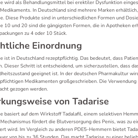
e wird als Behandlungsmittel bei erektiler Dysfunktion eingese
 Medikaments. In Deutschland sind mehrere Marken erhältlich,
se. Diese Produkte sind in unterschiedlichen Formen und Dosier
se 10 und 20 sind die gängigsten Formen, die in Apotheken erh
rpackungen zu 4 oder 10 Stück.
htliche Einordnung
e ist in Deutschland rezeptpflichtig. Das bedeutet, dass Pati
. Dieser Schritt ist entscheidend, um sicherzustellen, dass d
heitszustand geeignet ist. In der deutschen Pharmakultur wi
pflichtigen Medikamenten großgeschrieben. Die Verwendung so
racht gezogen werden.
kungsweise von Tadarise
se basiert auf dem Wirkstoff Tadalafil, einem selektiven Hem
 Mechanismus fördert die Blutversorgung des Penis, was zu ei
iert wird. Im Vergleich zu anderen PDE5-Hemmern bietet Tadal
uer von bis zu 36 Stunden. Das macht Tadarise zu einer belieb