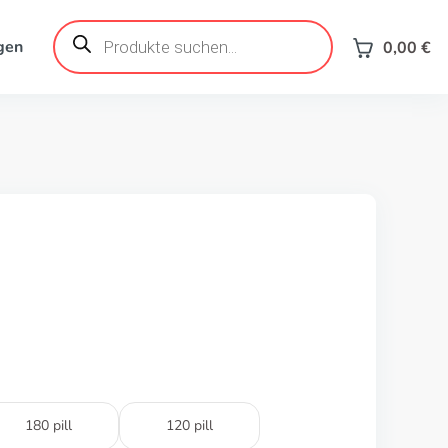
Products
search
gen
0,00
€
180 pill
120 pill