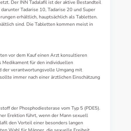
tzt. Der INN Tadalafil ist der aktive Bestandteil
 darunter Tadarise 10, Tadarise 20 und Super
ungen erhältlich, hauptsächlich als Tabletten.
ältlich sind. Die Tabletten kommen meist in
enten vor dem Kauf einen Arzt konsultieren
as Medikament für den individuellen
rd der verantwortungsvolle Umgang mit
llte immer nach einer ärztlichen Einschätzung
mstoff der Phosphodiesterase vom Typ 5 (PDE5).
ner Erektion führt, wenn der Mann sexuell
afil den Vorteil einer besonders langen
ten Wahl für Männer, die sexuelle Freiheit