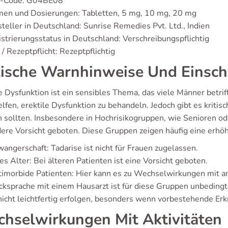
-Code: G04BE08
men und Dosierungen: Tabletten, 5 mg, 10 mg, 20 mg
teller in Deutschland: Sunrise Remedies Pvt. Ltd., Indien
strierungsstatus in Deutschland: Verschreibungspflichtig
/ Rezeptpflicht: Rezeptpflichtig
tische Warnhinweise Und Einsc
e Dysfunktion ist ein sensibles Thema, das viele Männer betriff
elfen, erektile Dysfunktion zu behandeln. Jedoch gibt es kriti
 sollten. Insbesondere in Hochrisikogruppen, wie Senioren od
ere Vorsicht geboten. Diese Gruppen zeigen häufig eine erhö
angerschaft: Tadarise ist nicht für Frauen zugelassen.
s Alter: Bei älteren Patienten ist eine Vorsicht geboten.
timorbide Patienten: Hier kann es zu Wechselwirkungen mit
cksprache mit einem Hausarzt ist für diese Gruppen unbedingt
 nicht leichtfertig erfolgen, besonders wenn vorbestehende Er
hselwirkungen Mit Aktivitäten