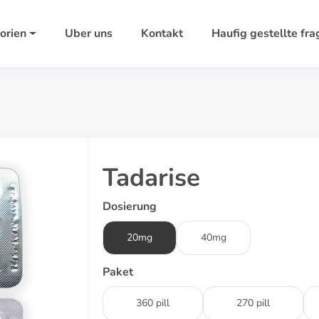
orien
Uber uns
Kontakt
Haufig gestellte fra
Tadarise
Dosierung
20mg
40mg
Paket
360 pill
270 pill