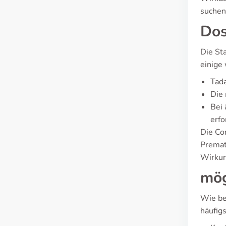
suchen
Dos
Die St
einige
Tada
Die 
Bei 
erfo
Die Co
Premat
Wirkun
mög
Wie be
häufigs