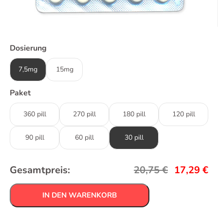
Dosierung
7,5mg
15mg
Paket
360 pill
270 pill
180 pill
120 pill
90 pill
60 pill
30 pill
Gesamtpreis:
20,75
€
17,29
€
IN DEN WARENKORB