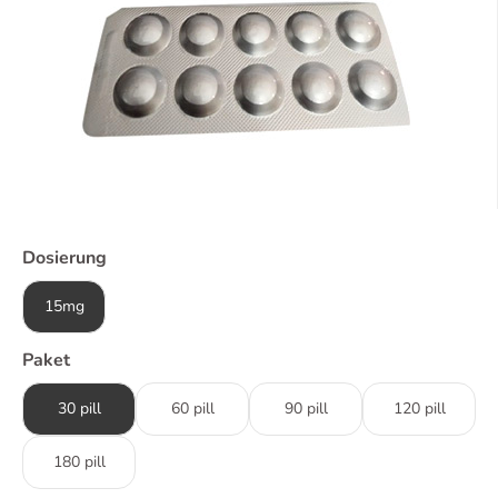
Dosierung
15mg
Paket
30 pill
60 pill
90 pill
120 pill
180 pill