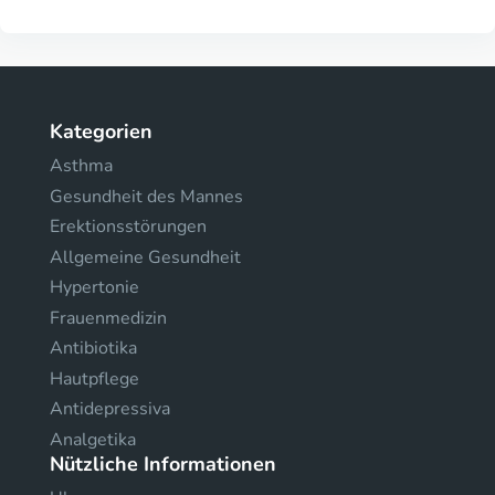
Kategorien
Asthma
Gesundheit des Mannes
Erektionsstörungen
Allgemeine Gesundheit
Hypertonie
Frauenmedizin
Antibiotika
Hautpflege
Antidepressiva
Analgetika
Nützliche Informationen