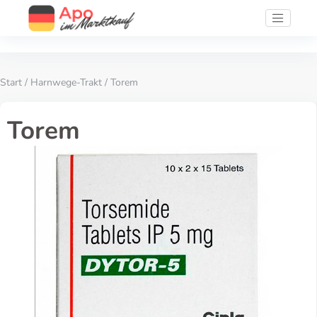
Start
/
Harnwege-Trakt
/ Torem
Torem