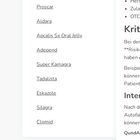
Hers
Proscar
Zula
OTC/
Aldara
Kri
Apcalis Sx Oral Jelly
Bei de
**Risi
Adepend
haben 
Super Kamagra
Beispi
können
Tadalista
Patien
Eskazole
Inte
Nach d
Silagra
Autofa
Clomid
können
QundA 