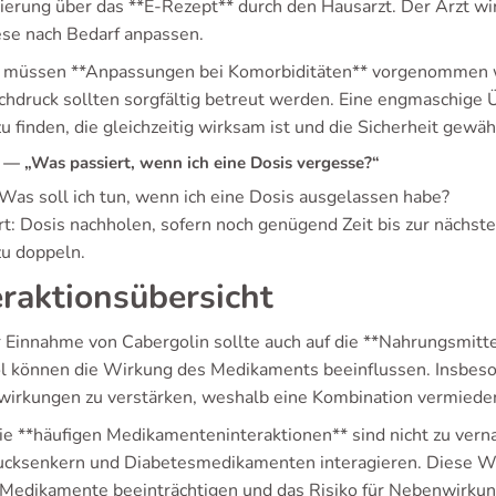
ierung über das **E-Rezept** durch den Hausarzt. Der Arzt w
ese nach Bedarf anpassen.
müssen **Anpassungen bei Komorbiditäten** vorgenommen we
chdruck sollten sorgfältig betreut werden. Eine engmaschige 
u finden, die gleichzeitig wirksam ist und die Sicherheit gewäh
— „Was passiert, wenn ich eine Dosis vergesse?“
 Was soll ich tun, wenn ich eine Dosis ausgelassen habe?
t: Dosis nachholen, sofern noch genügend Zeit bis zur nächsten
zu doppeln.
eraktionsübersicht
r Einnahme von Cabergolin sollte auch auf die **Nahrungsmitt
l können die Wirkung des Medikaments beeinflussen. Insbeson
irkungen zu verstärken, weshalb eine Kombination vermieden
ie **häufigen Medikamenteninteraktionen** sind nicht zu vern
ucksenkern und Diabetesmedikamenten interagieren. Diese 
 Medikamente beeinträchtigen und das Risiko für Nebenwirku