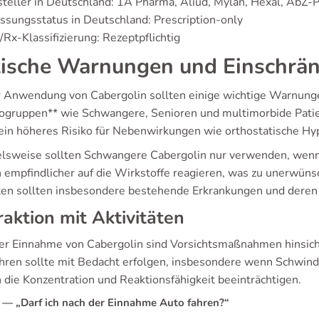
teller in Deutschland: 1A Pharma, Aliud, Mylan, Hexal, AbZ
ssungsstatus in Deutschland: Prescription-only
Rx-Klassifizierung: Rezeptpflichtig
tische Warnungen und Einschrä
r Anwendung von Cabergolin sollten einige wichtige Warnung
kogruppen** wie Schwangere, Senioren und multimorbide Pati
ein höheres Risiko für Nebenwirkungen wie orthostatische Hyp
elsweise sollten Schwangere Cabergolin nur verwenden, wenn 
 empfindlicher auf die Wirkstoffe reagieren, was zu unerwüns
ten sollten insbesondere bestehende Erkrankungen und dere
raktion mit Aktivitäten
er Einnahme von Cabergolin sind Vorsichtsmaßnahmen hinsichtl
hren sollte mit Bedacht erfolgen, insbesondere wenn Schwind
 die Konzentration und Reaktionsfähigkeit beeinträchtigen.
— „Darf ich nach der Einnahme Auto fahren?“