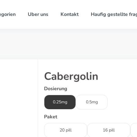
egorien
Uber uns
Kontakt
Haufig gestellte fra
Cabergolin
Dosierung
0.25mg
0.5mg
Paket
20 pill
16 pill