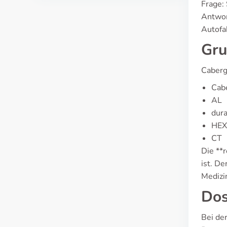
Frage:
Antwort
Autofa
Gru
Caberg
Cab
AL
dur
HE
CT
Die **r
ist. D
Medizi
Dos
Bei de