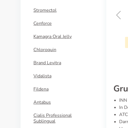
Stromectol
Cenforce
Urbason
Kamagra Oral Jelly
KAUFEN
Chloroquin
Brand Levitra
Vidalista
Gru
Fildena
INN 
Antabus
In D
ATC
Cialis Professional
Sublingual
Darr