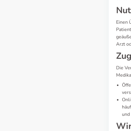
Nut
Einen 
Patien
geäuße
Arzt o
Zug
Die Ver
Medika
Öffe
vers
Onli
häuf
und 
Wir