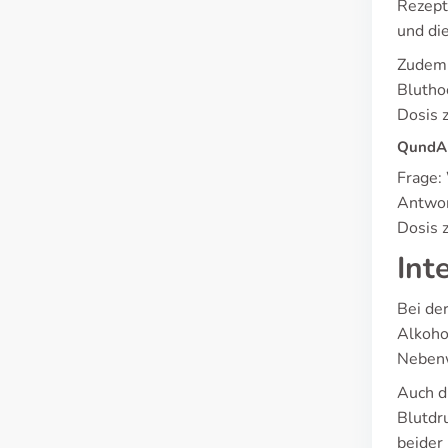
Rezept
und di
Zudem 
Blutho
Dosis z
QundA 
Frage:
Antwor
Dosis 
Int
Bei de
Alkoho
Nebenw
Auch d
Blutdr
beider