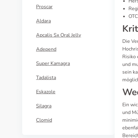
Hers
Proscar
Regi
OTC/
Aldara
Kri
Apcalis Sx Oral Jelly
Die Ve
Hochri
Adepend
Risiko
Super Kamagra
und mu
sein k
Tadalista
möglic
Wec
Eskazole
Ein wi
Silagra
und Mü
Clomid
minimie
ebenfa
Bereic