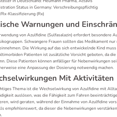
teller in Deutschland: Heumann Pharma, Actavis
stration Status in Germany: Verschreibungspflichtig
Rx-Klassifizierung (Rx)
tische Warnungen und Einschrä
rwendung von Azulfidine (Sulfasalazin) erfordert besondere 
sikogruppen. Schwangere Frauen sollten das Medikament nur 
 einnehmen. Die Wirkung auf das sich entwickelnde Kind muss
ltimorbiden Patienten ist zusätzliche Vorsicht geboten, da die
ann. Diese Patienten können anfälliger für Nebenwirkungen sei
herweise eine Anpassung der Dosierung notwendig machen.
hselwirkungen Mit Aktivitäten
chtiges Thema ist die Wechselwirkung von Azulfidine mit Allt
digkeit auslösen, was die Fähigkeit zum Fahren beeinträchtig
ren, wird geraten, während der Einnahme von Azulfidine vorsic
lls empfehlenswert, da dieser die Nebenwirkungen verstärke
h.