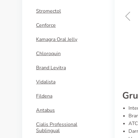
Stromectol
Cenforce
Danocrine
Kamagra Oral Jelly
KAUFEN
Chloroquin
Brand Levitra
Vidalista
Gru
Fildena
Inte
Antabus
Bran
ATC
Cialis Professional
Sublingual
Dar