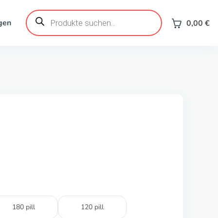
Products
search
gen
0,00
€
180 pill
120 pill