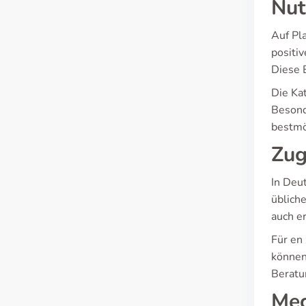
Nut
Auf Pl
positi
Diese B
Die Ka
Besond
bestmö
Zug
In Deut
üblich
auch e
Für en
können
Beratu
Mec