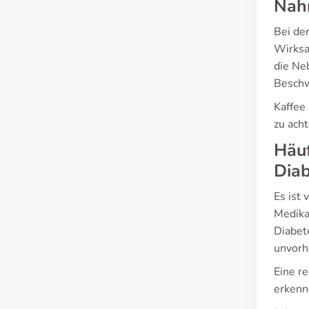
Nahr
Bei de
Wirksa
die Ne
Beschw
Kaffee
zu ach
Häuf
Dia
Es ist
Medika
Diabet
unvorh
Eine r
erkenn