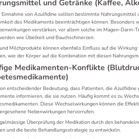
ungsmittel und Getränke (Kaffee, Alk
r Einnahme von Azulfidine sollten bestimmte Nahrungsmittel 
mkeit des Medikaments beeinträchtigen können. Besonders wic
benwirkungen verstärken, vor allem solche im Magen-Darm-Tr
erden wie Übelkeit und Bauchschmerzen.
 und Milchprodukte können ebenfalls Einfluss auf die Wirkung 
ten, wie der Körper auf die Kombination mit diesen Nahrungsmi
ige Medikamenten-Konflikte (Blutdru
betesmedikamente)
 von entscheidender Bedeutung, dass Patienten, die Azulfidine
mente informieren, die sie nutzen. Häufig kommt es zu Wech
esmedikamenten. Diese Wechselwirkungen können die Effektiv
ergesehene Nebenwirkungen hervorrufen.
egelmässige Überprüfung der Medikation durch den behandelnden
en und die beste Behandlungsstrategie zu entwickeln.