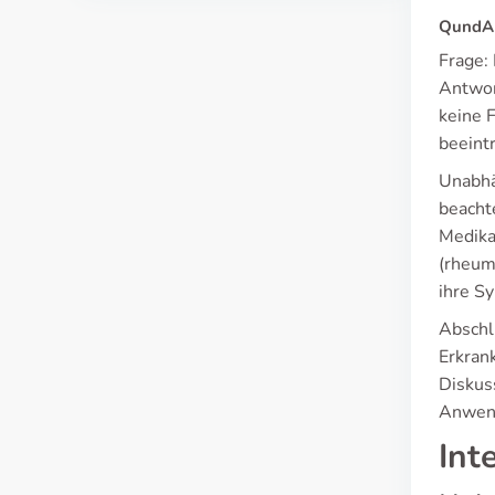
QundA 
Frage:
Antwor
keine 
beeint
Unabhä
beacht
Medika
(rheum
ihre S
Abschl
Erkran
Diskuss
Anwen
Int