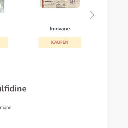
Stromectol
KAUFEN
lfidine
eumann