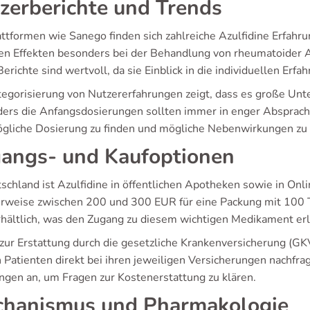
zerberichte und Trends
attformen wie Sanego finden sich zahlreiche Azulfidine Erfahru
ven Effekten besonders bei der Behandlung von rheumatoider 
erichte sind wertvoll, da sie Einblick in die individuellen Erf
tegorisierung von Nutzererfahrungen zeigt, dass es große Unte
ers die Anfangsdosierungen sollten immer in enger Absprach
gliche Dosierung zu finden und mögliche Nebenwirkungen zu
angs- und Kaufoptionen
schland ist Azulfidine in öffentlichen Apotheken sowie in Onli
erweise zwischen 200 und 300 EUR für eine Packung mit 100 T
rhältlich, was den Zugang zu diesem wichtigen Medikament erl
 zur Erstattung durch die gesetzliche Krankenversicherung (GK
 Patienten direkt bei ihren jeweiligen Versicherungen nachfrag
ngen an, um Fragen zur Kostenerstattung zu klären.
hanismus und Pharmakologie