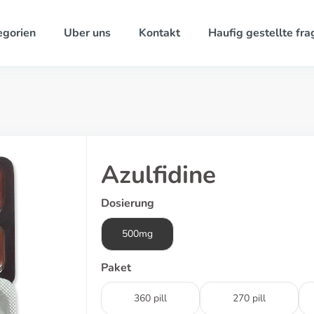
egorien
Uber uns
Kontakt
Haufig gestellte fra
Azulfidine
Dosierung
500mg
Paket
360 pill
270 pill