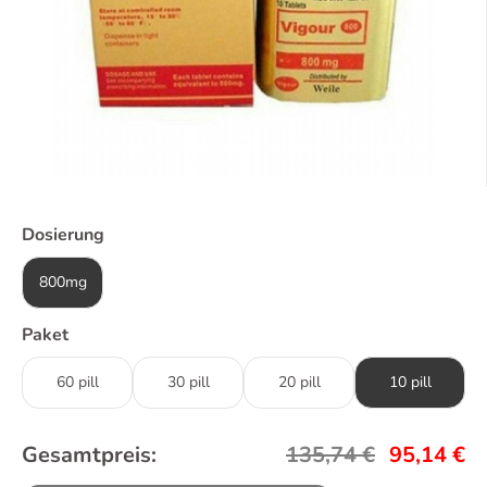
Dosierung
800mg
Paket
60 pill
30 pill
20 pill
10 pill
Gesamtpreis:
135,74
€
95,14
€