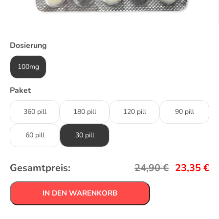
Dosierung
100mg
Paket
360 pill
180 pill
120 pill
90 pill
60 pill
30 pill
Gesamtpreis:
24,90
€
23,35
€
IN DEN WARENKORB