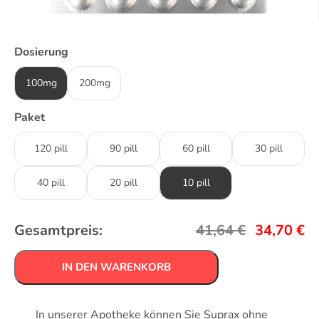
Dosierung
100mg
200mg
Paket
120 pill
90 pill
60 pill
30 pill
40 pill
20 pill
10 pill
Gesamtpreis:
41,64
€
34,70
€
IN DEN WARENKORB
In unserer Apotheke können Sie Suprax ohne