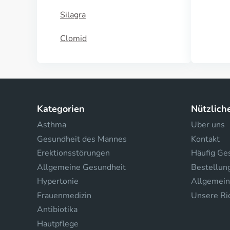
Silagra
Clomid
Kategorien
Nützlich
Asthma
Uber uns
Gesundheit des Mannes
Kontakt
Erektionsstörungen
Häufig Ges
Allgemeine Gesundheit
Bestellun
Hypertonie
Allgemein
Frauenmedizin
Unsere Ric
Antibiotika
Hautpflege