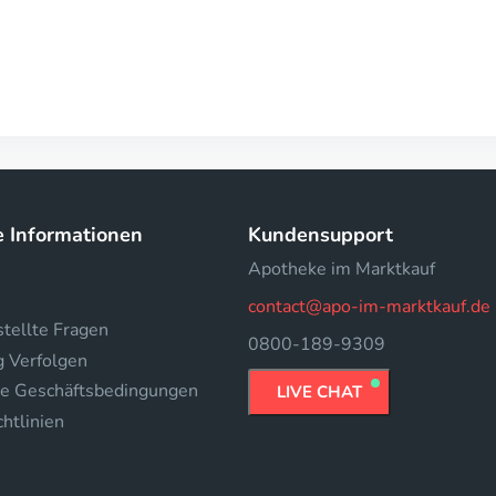
e Informationen
Kundensupport
Apotheke im Marktkauf
contact@apo-im-marktkauf.de
tellte Fragen
0800-189-9309
g Verfolgen
e Geschäftsbedingungen
LIVE CHAT
htlinien