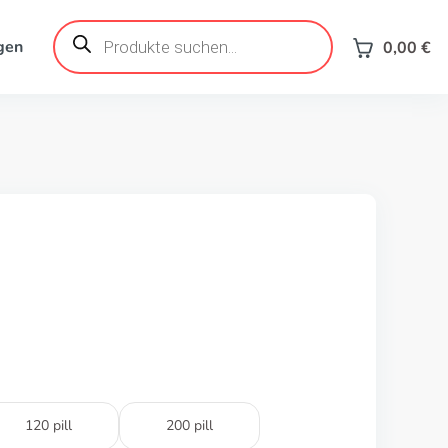
Products
search
gen
0,00
€
120 pill
200 pill