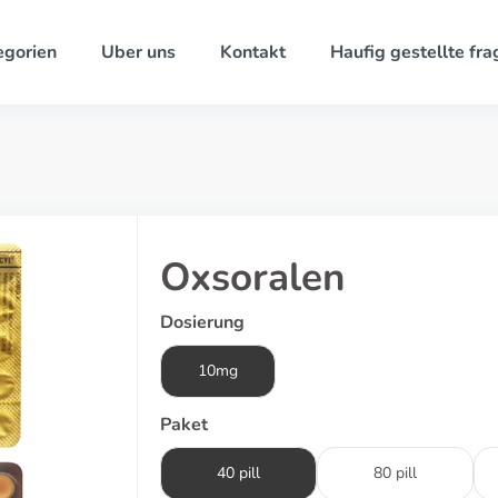
egorien
Uber uns
Kontakt
Haufig gestellte fra
Oxsoralen
Dosierung
10mg
Paket
40 pill
80 pill