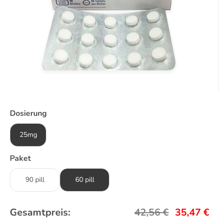
Dosierung
25mg
Paket
90 pill
60 pill
Gesamtpreis:
42,56
€
35,47
€